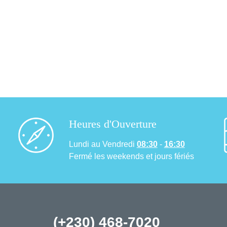
Heures d'Ouverture
Lundi au Vendredi
08:30
-
16:30
Fermé les weekends et jours fériés
(+230) 468-7020