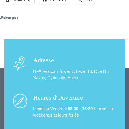
J’aime ça :
Adresse
NeXTeracom Tower 1, Level 10,
Rue Du
Savoir, Cybercity, Ebène
Heures d'Ouverture
Lundi au Vendredi
08:30
-
16:30
Fermé les
weekends et jours fériés