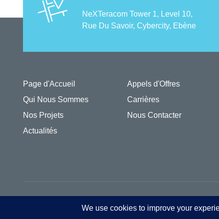
NeXTeracom Tower 1, Level 10,
Rue Du Savoir, Cybercity, Ebène
Page d'Accueil
Appels d'Offres
Qui Nous Sommes
Carrières
Nos Projets
Nous Contacter
Actualités
© 2026 New Social Living Development Ltd - All rights reserved.